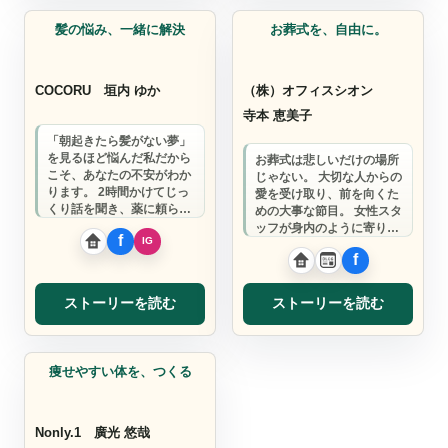
髪の悩み、一緒に解決
お葬式を、自由に。
COCORU
垣内 ゆか
（株）オフィスシオン
寺本 恵美子
「朝起きたら髪がない夢」
を見るほど悩んだ私だから
お葬式は悲しいだけの場所
こそ、あなたの不安がわか
じゃない。 大切な人からの
ります。 2時間かけてじっ
愛を受け取り、前を向くた
くり話を聞き、薬に頼らな
めの大事な節目。 女性スタ
い発毛を全力でサポートし
ッフが身内のように寄り添
ます。
い、あなたらしいお別れを
一緒に作りま…
ストーリーを読む
ストーリーを読む
ダイエットトレーナー
痩せやすい体を、つくる
Nonly.1
廣光 悠哉