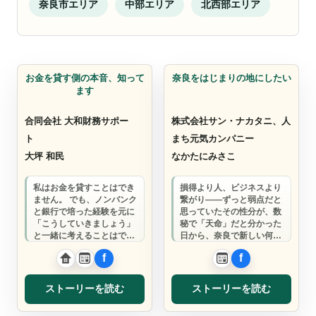
奈良市エリア
中部エリア
北西部エリア
資金サポート
ビジネスサポート
お金を貸す側の本音、知って
奈良をはじまりの地にしたい
ます
合同会社 大和財務サポー
株式会社サン・ナカタニ、人
ト
まち元気カンパニー
大坪 和民
なかたにみさこ
私はお金を貸すことはでき
損得より人、ビジネスより
ません。 でも、ノンバンク
繋がり――ずっと弱点だと
と銀行で培った経験を元に
思っていたその性分が、数
「こうしていきましょう」
秘で「天命」だと分かった
と一緒に考えることはでき
日から、奈良で新しい何か
ます。 資金繰りや資金調達
が動き始めました。
に悩む中小企…
ストーリーを読む
ストーリーを読む
発毛、育毛
家族葬専門葬儀社