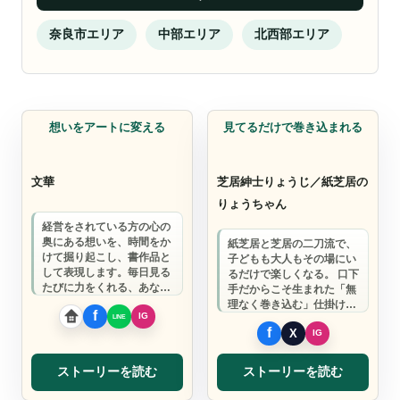
奈良市エリア
中部エリア
北西部エリア
アーティスト
アーティスト
想いをアートに変える
見てるだけで巻き込まれる
文華
芝居紳士りょうじ／紙芝居の
りょうちゃん
経営をされている方の心の
奥にある想いを、時間をか
紙芝居と芝居の二刀流で、
けて掘り起こし、書作品と
子どもも大人もその場にい
して表現します。毎日見る
るだけで楽しくなる。 口下
たびに力をくれる、あなた
手だからこそ生まれた「無
だけの作品をお作りしま
理なく巻き込む」仕掛け
す。
で、 あなたのイベントの空
気を変えます…
ストーリーを読む
ストーリーを読む